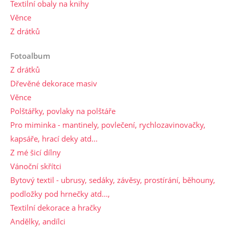
Textilní obaly na knihy
Věnce
Z drátků
Fotoalbum
Z drátků
Dřevěné dekorace masiv
Věnce
Polštářky, povlaky na polštáře
Pro miminka - mantinely, povlečení, rychlozavinovačky,
kapsáře, hrací deky atd...
Z mé šicí dílny
Vánoční skřítci
Bytový textil - ubrusy, sedáky, závěsy, prostírání, běhouny,
podložky pod hrnečky atd...,
Textilní dekorace a hračky
Andělky, andílci