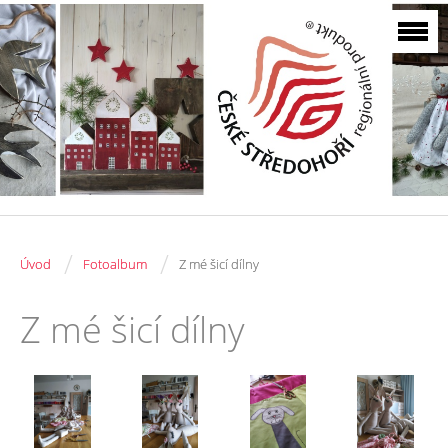
/
/
Úvod
Fotoalbum
Z mé šicí dílny
Z mé šicí dílny