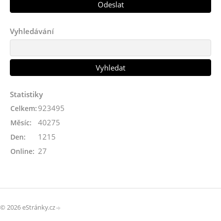
Vyhledávání
Statistiky
923495
Celkem:
40275
Měsíc:
1215
Den:
27
Online:
© 2026 eStránky.cz