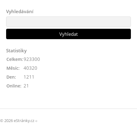
Vyhledávání
Statistiky
923300
Celkem:
40320
Měsíc:
1211
Den:
21
Online:
© 2026 eStránky.cz