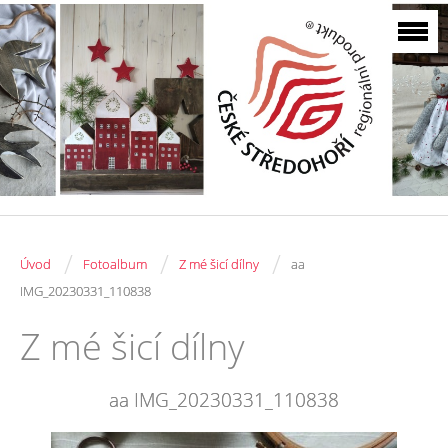
/
/
/
Úvod
Fotoalbum
Z mé šicí dílny
aa
IMG_20230331_110838
Z mé šicí dílny
aa IMG_20230331_110838