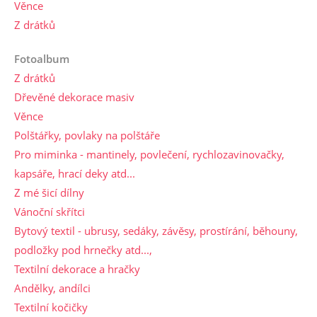
Věnce
Z drátků
Fotoalbum
Z drátků
Dřevěné dekorace masiv
Věnce
Polštářky, povlaky na polštáře
Pro miminka - mantinely, povlečení, rychlozavinovačky,
kapsáře, hrací deky atd...
Z mé šicí dílny
Vánoční skřítci
Bytový textil - ubrusy, sedáky, závěsy, prostírání, běhouny,
podložky pod hrnečky atd...,
Textilní dekorace a hračky
Andělky, andílci
Textilní kočičky