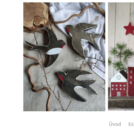
Úvod
Es