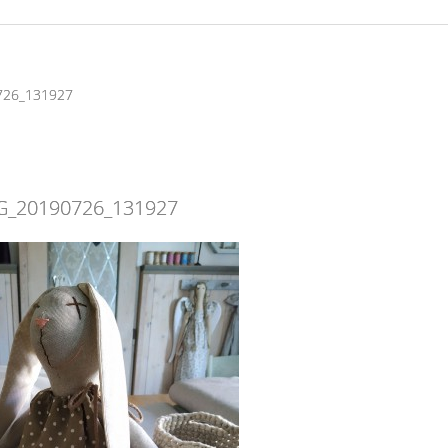
726_131927
G_20190726_131927