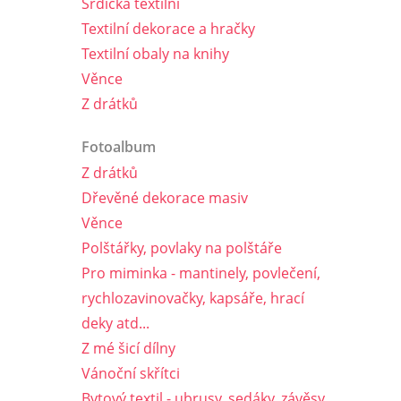
Srdíčka textilní
Textilní dekorace a hračky
Textilní obaly na knihy
Věnce
Z drátků
Fotoalbum
Z drátků
Dřevěné dekorace masiv
Věnce
Polštářky, povlaky na polštáře
Pro miminka - mantinely, povlečení,
rychlozavinovačky, kapsáře, hrací
deky atd...
Z mé šicí dílny
Vánoční skřítci
Bytový textil - ubrusy, sedáky, závěsy,