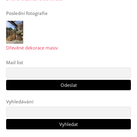
Poslední fotografie
Dřevěné dekorace masiv
Mail list
Vyhledávání