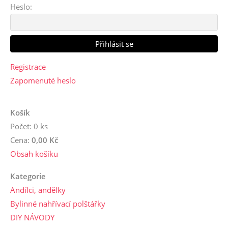
Heslo:
Registrace
Zapomenuté heslo
Košík
Počet: 0 ks
Cena:
0,00 Kč
Obsah košíku
Kategorie
Andílci, andělky
Bylinné nahřívací polštářky
DIY NÁVODY