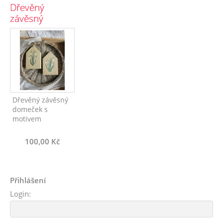
Dřevěný
závěsný
domeček se
sněženkami
zelený
Dřevěný závěsný
domeček s
motivem
100,00 Kč
Přihlášení
Login: