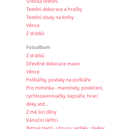
Srdíčka textilní
Textilní dekorace a hračky
Textilní obaly na knihy
Věnce
Z drátků
Fotoalbum
Z drátků
Dřevěné dekorace masiv
Věnce
Polštářky, povlaky na polštáře
Pro miminka - mantinely, povlečení,
rychlozavinovačky, kapsáře, hrací
deky atd...
Z mé šicí dílny
Vánoční skřítci
Bytový textil - ubrusy, sedáky, závěsy,