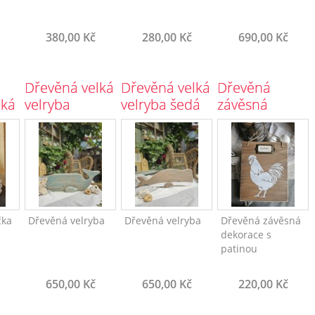
380,00 Kč
280,00 Kč
690,00 Kč
Dřevěná velká
Dřevěná velká
Dřevěná
lká
velryba
velryba šedá
závěsná
ědé
modrá
cedule s
kovovou
jmenovkou -
Kohout L
čka
Dřevěná velryba
Dřevěná velryba
Dřevěná závěsná
dekorace s
patinou
650,00 Kč
650,00 Kč
220,00 Kč