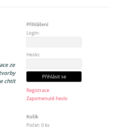
Přihlášení
Login:
Heslo:
ace ze
 tvorby
e chtít
Registrace
Zapomenuté heslo
Košík
Počet: 0 ks