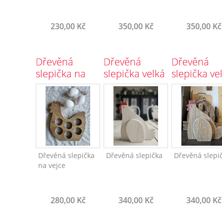
230,00 Kč
350,00 Kč
350,00 Kč
Dřevěná
Dřevěná
Dřevěná
slepička na
slepička velká
slepička ve
vajíčka 6
celá bílá
hnědá, hn
otvorů
křídlo s
puntíky
Dřevěná slepička
Dřevěná slepička
Dřevěná slepi
na vejce
280,00 Kč
340,00 Kč
340,00 Kč