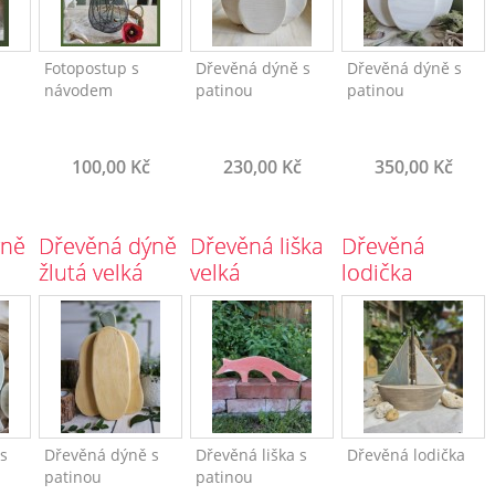
Fotopostup s
Dřevěná dýně s
Dřevěná dýně s
návodem
patinou
patinou
100,00 Kč
230,00 Kč
350,00 Kč
ýně
Dřevěná dýně
Dřevěná liška
Dřevěná
á
žlutá velká
velká
lodička
střední
s
Dřevěná dýně s
Dřevěná liška s
Dřevěná lodička
patinou
patinou