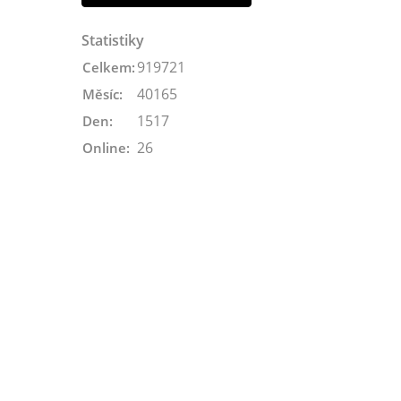
Statistiky
919721
Celkem:
40165
Měsíc:
1517
Den:
26
Online: