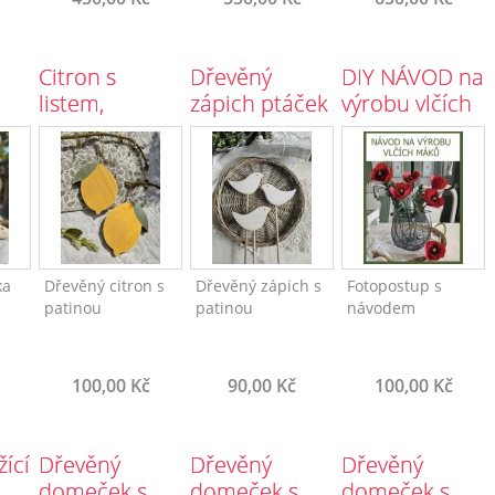
Citron s
Dřevěný
DIY NÁVOD na
listem,
zápich ptáček
výrobu vlčích
závěsný
čistě bílý
máků
ka
Dřevěný citron s
Dřevěný zápich s
Fotopostup s
patinou
patinou
návodem
100,00 Kč
90,00 Kč
100,00 Kč
ící
Dřevěný
Dřevěný
Dřevěný
domeček s
domeček s
domeček s