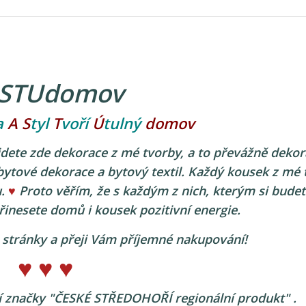
STUdomov
a
A S
tyl
T
voří
Ú
tulný
domov
jdete zde dekorace z mé tvorby, a to převážně dekor
í bytové dekorace a bytový textil. Každý kousek z mé
u.
♥
Proto věřím, že s každým z nich, kterým si budet
řinesete domů i kousek pozitivní energie.
mé stránky a přeji Vám příjemné nakupování!
♥ ♥ ♥
ní značky "ČESKÉ STŘEDOHOŘÍ regionální produkt" .