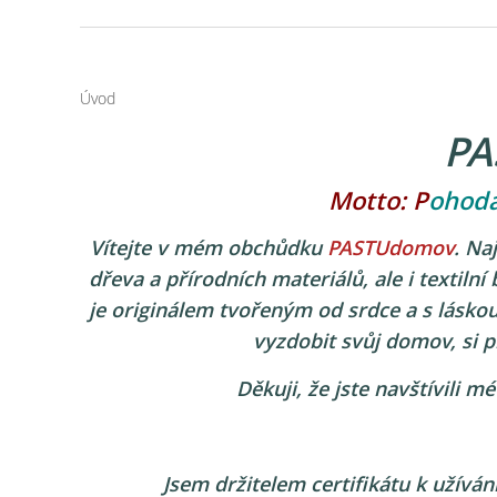
Úvod
PA
Motto: P
ohod
Vítejte v mém obchůdku
PASTUdomov
. Na
dřeva a přírodních materiálů, ale i textiln
je originálem tvořeným od srdce a s lásko
vyzdobit svůj domov, si p
Děkuji, že jste navštívili 
Jsem držitelem certifikátu k užívá