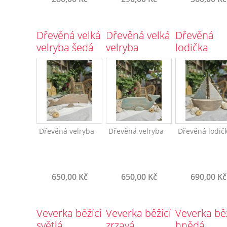
Dřevěná velká
Dřevěná velká
Dřevěná
velryba šedá
velryba
lodička
modrá
střední
Dřevěná velryba
Dřevěná velryba
Dřevěná lodič
650,00 Kč
650,00 Kč
690,00 Kč
Veverka běžící
Veverka běžící
Veverka běž
světlá
zrzavá
hnědá