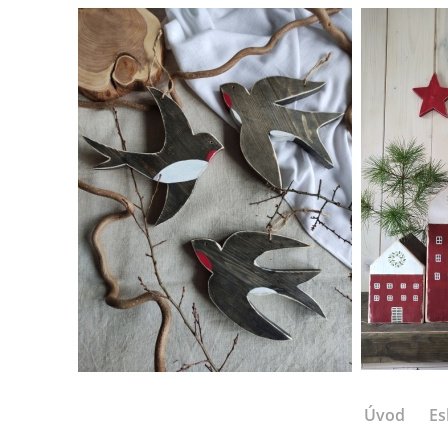
Úvod
Es