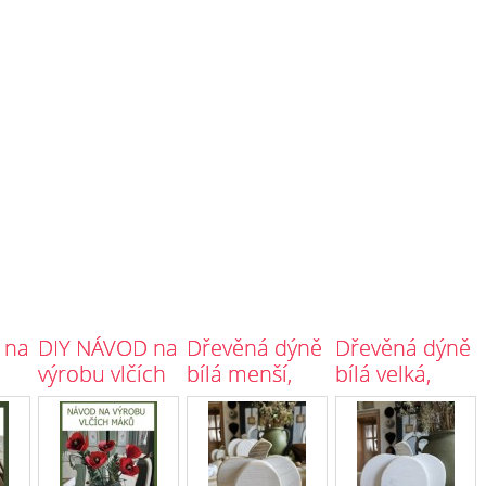
 na
DIY NÁVOD na
Dřevěná dýně
Dřevěná dýně
výrobu vlčích
bílá menší,
bílá velká,
máků
přírodní
přírodní
hnědá stopka
hnědá stopka