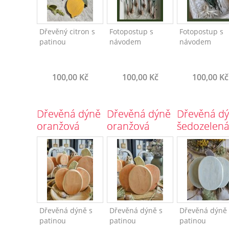
Dřevěný citron s
Fotopostup s
Fotopostup s
patinou
návodem
návodem
100,00 Kč
100,00 Kč
100,00 Kč
Dřevěná dýně
Dřevěná dýně
Dřevěná d
oranžová
oranžová
šedozelen
menší
velká
velká
Dřevěná dýně s
Dřevěná dýně s
Dřevěná dýně 
patinou
patinou
patinou