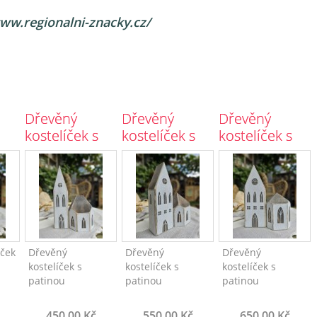
ww.regionalni-znacky.cz/
Dřevěný
Dřevěný
Dřevěný
kostelíček s
kostelíček s
kostelíček s
patinou
patinou
patinou
3651/3
3650/2
3649/1
ček
Dřevěný
Dřevěný
Dřevěný
kostelíček s
kostelíček s
kostelíček s
patinou
patinou
patinou
450,00 Kč
550,00 Kč
650,00 Kč