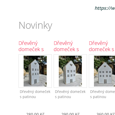
https://w
Novinky
Dřevěný
Dřevěný
Dřevěný
domeček s
domeček s
domeček s
patinou
patinou
patinou
3655/7
3654/6
3653/5
Dřevěný domeček
Dřevěný domeček
Dřevěný dome
s patinou
s patinou
s patinou
280,00 Kč
290,00 Kč
360,00 Kč