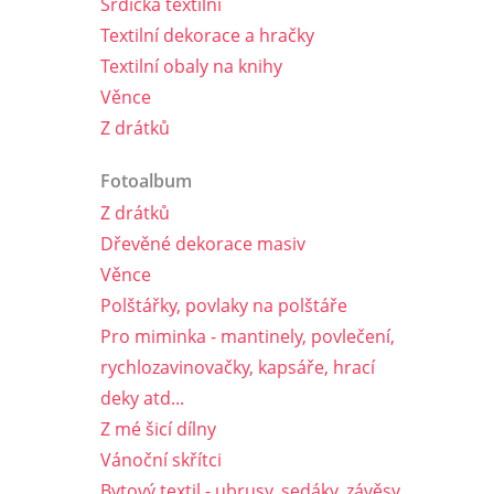
Srdíčka textilní
Textilní dekorace a hračky
Textilní obaly na knihy
Věnce
Z drátků
Fotoalbum
Z drátků
Dřevěné dekorace masiv
Věnce
Polštářky, povlaky na polštáře
Pro miminka - mantinely, povlečení,
rychlozavinovačky, kapsáře, hrací
deky atd...
Z mé šicí dílny
Vánoční skřítci
Bytový textil - ubrusy, sedáky, závěsy,