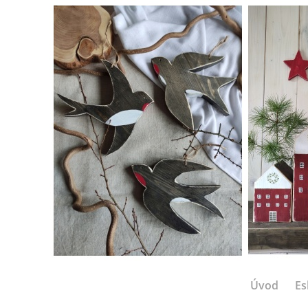
Úvod
Es