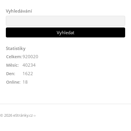
Vyhledávání
Statistiky
920020
Celkem:
40234
Měsíc:
1622
Den:
18
Online:
© 2026 eStránky.cz