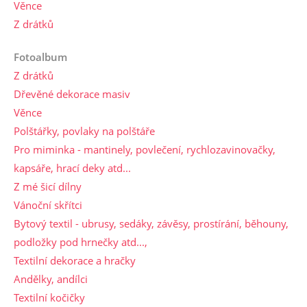
Věnce
Z drátků
Fotoalbum
Z drátků
Dřevěné dekorace masiv
Věnce
Polštářky, povlaky na polštáře
Pro miminka - mantinely, povlečení, rychlozavinovačky,
kapsáře, hrací deky atd...
Z mé šicí dílny
Vánoční skřítci
Bytový textil - ubrusy, sedáky, závěsy, prostírání, běhouny,
podložky pod hrnečky atd...,
Textilní dekorace a hračky
Andělky, andílci
Textilní kočičky