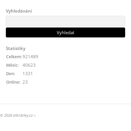
Vyhledávání
Statistiky
921489
Celkem:
40623
Měsíc:
1331
Den:
23
Online:
© 2026 eStránky.cz