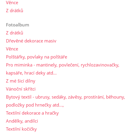
Věnce
Z drátků
Fotoalbum
Z drátků
Dřevěné dekorace masiv
Věnce
Polštářky, povlaky na polštáře
Pro miminka - mantinely, povlečení, rychlozavinovačky,
kapsáře, hrací deky atd...
Z mé šicí dílny
Vánoční skřítci
Bytový textil - ubrusy, sedáky, závěsy, prostírání, běhouny,
podložky pod hrnečky atd...,
Textilní dekorace a hračky
Andělky, andílci
Textilní kočičky