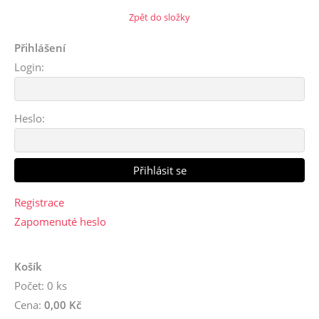
Zpět do složky
Přihlášení
Login:
Heslo:
Registrace
Zapomenuté heslo
Košík
Počet: 0 ks
Cena:
0,00 Kč