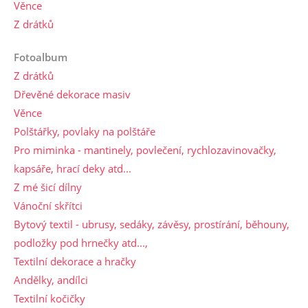
Věnce
Z drátků
Fotoalbum
Z drátků
Dřevěné dekorace masiv
Věnce
Polštářky, povlaky na polštáře
Pro miminka - mantinely, povlečení, rychlozavinovačky,
kapsáře, hrací deky atd...
Z mé šicí dílny
Vánoční skřítci
Bytový textil - ubrusy, sedáky, závěsy, prostírání, běhouny,
podložky pod hrnečky atd...,
Textilní dekorace a hračky
Andělky, andílci
Textilní kočičky