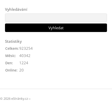
Vyhledávání
Statistiky
923254
Celkem:
40342
Měsíc:
1224
Den:
20
Online:
© 2026 eStránky.cz