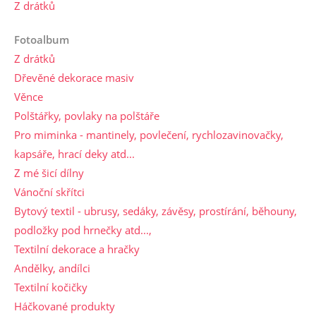
Z drátků
Fotoalbum
Z drátků
Dřevěné dekorace masiv
Věnce
Polštářky, povlaky na polštáře
Pro miminka - mantinely, povlečení, rychlozavinovačky,
kapsáře, hrací deky atd...
Z mé šicí dílny
Vánoční skřítci
Bytový textil - ubrusy, sedáky, závěsy, prostírání, běhouny,
podložky pod hrnečky atd...,
Textilní dekorace a hračky
Andělky, andílci
Textilní kočičky
Háčkované produkty