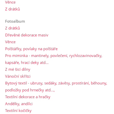
Věnce
Z drátků
Fotoalbum
Z drátků
Dřevěné dekorace masiv
Věnce
Polštářky, povlaky na polštáře
Pro miminka - mantinely, povlečení, rychlozavinovačky,
kapsáře, hrací deky atd...
Z mé šicí dílny
Vánoční skřítci
Bytový textil - ubrusy, sedáky, závěsy, prostírání, běhouny,
podložky pod hrnečky atd...,
Textilní dekorace a hračky
Andělky, andílci
Textilní kočičky