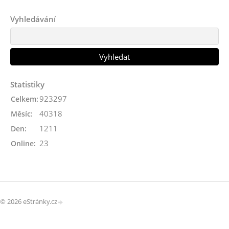
Vyhledávání
Statistiky
923297
Celkem:
40318
Měsíc:
1211
Den:
23
Online:
© 2026 eStránky.cz