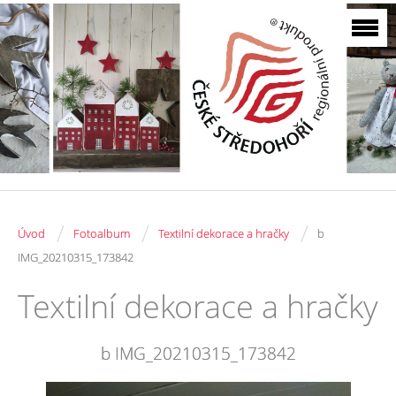
/
/
/
Úvod
Fotoalbum
Textilní dekorace a hračky
b
IMG_20210315_173842
Textilní dekorace a hračky
b IMG_20210315_173842