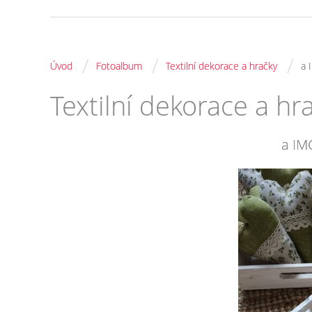
/
/
/
Úvod
Fotoalbum
Textilní dekorace a hračky
a 
Textilní dekorace a hr
a IM