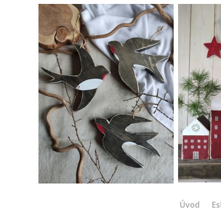
Úvod
Es