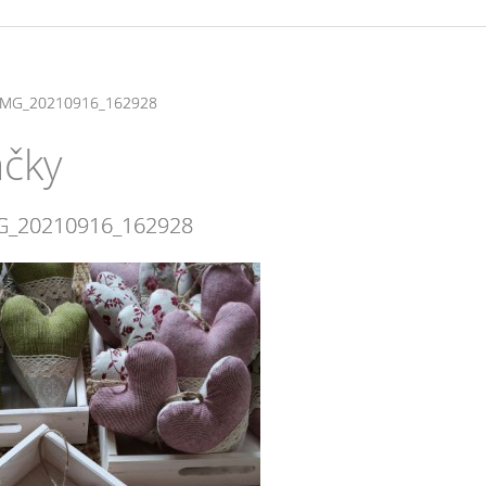
IMG_20210916_162928
ačky
G_20210916_162928