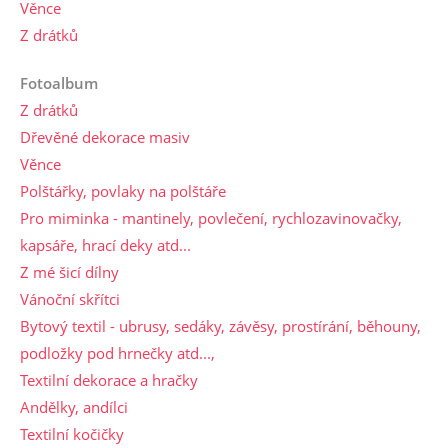
Věnce
Z drátků
Fotoalbum
Z drátků
Dřevěné dekorace masiv
Věnce
Polštářky, povlaky na polštáře
Pro miminka - mantinely, povlečení, rychlozavinovačky,
kapsáře, hrací deky atd...
Z mé šicí dílny
Vánoční skřítci
Bytový textil - ubrusy, sedáky, závěsy, prostírání, běhouny,
podložky pod hrnečky atd...,
Textilní dekorace a hračky
Andělky, andílci
Textilní kočičky