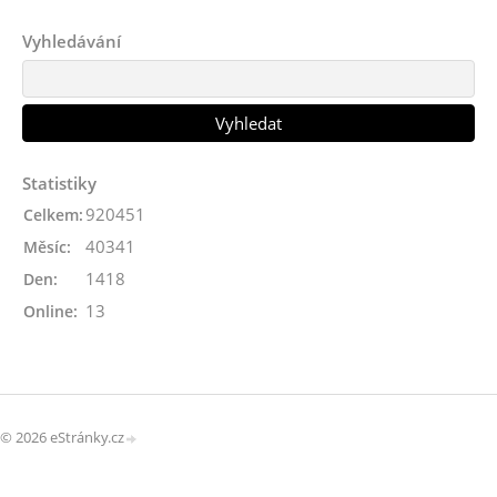
Vyhledávání
Statistiky
920451
Celkem:
40341
Měsíc:
1418
Den:
13
Online:
© 2026 eStránky.cz