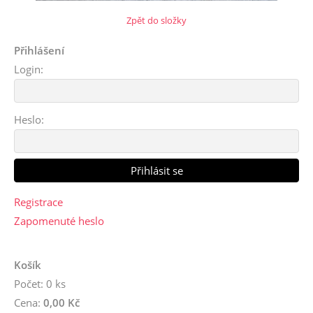
Zpět do složky
Přihlášení
Login:
Heslo:
Registrace
Zapomenuté heslo
Košík
Počet: 0 ks
Cena:
0,00 Kč