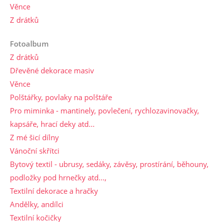
Věnce
Z drátků
Fotoalbum
Z drátků
Dřevěné dekorace masiv
Věnce
Polštářky, povlaky na polštáře
Pro miminka - mantinely, povlečení, rychlozavinovačky,
kapsáře, hrací deky atd...
Z mé šicí dílny
Vánoční skřítci
Bytový textil - ubrusy, sedáky, závěsy, prostírání, běhouny,
podložky pod hrnečky atd...,
Textilní dekorace a hračky
Andělky, andílci
Textilní kočičky