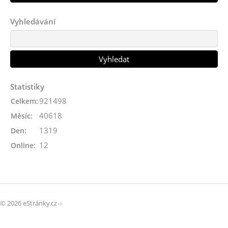
Vyhledávání
Statistiky
921498
Celkem:
40618
Měsíc:
1319
Den:
12
Online:
© 2026 eStránky.cz