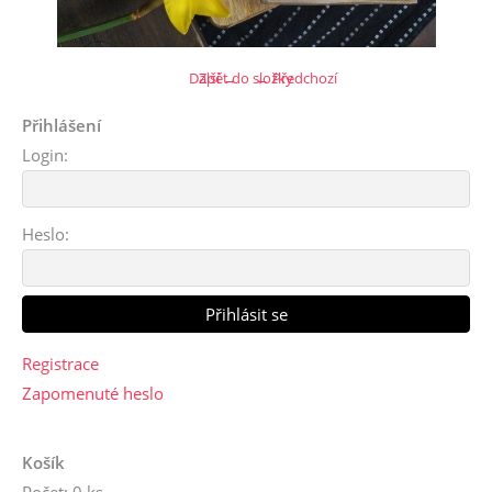
Další →
Zpět do složky
← Předchozí
Přihlášení
Login:
Heslo:
Registrace
Zapomenuté heslo
Košík
Počet: 0 ks