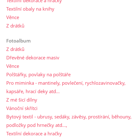
Textilní dekorace a hračky
Textilní obaly na knihy
Věnce
Z drátků
Fotoalbum
Z drátků
Dřevěné dekorace masiv
Věnce
Polštářky, povlaky na polštáře
Pro miminka - mantinely, povlečení, rychlozavinovačky,
kapsáře, hrací deky atd...
Z mé šicí dílny
Vánoční skřítci
Bytový textil - ubrusy, sedáky, závěsy, prostírání, běhouny,
podložky pod hrnečky atd...,
Textilní dekorace a hračky