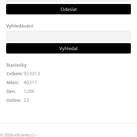
Vyhledávání
Statistiky
923313
Celkem:
40311
Měsíc:
1206
Den:
23
Online:
© 2026 eStránky.cz