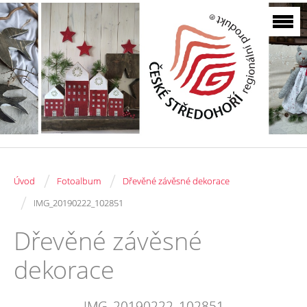
/
/
Úvod
Fotoalbum
Dřevěné závěsné dekorace
/
IMG_20190222_102851
Dřevěné závěsné
dekorace
IMG_20190222_102851