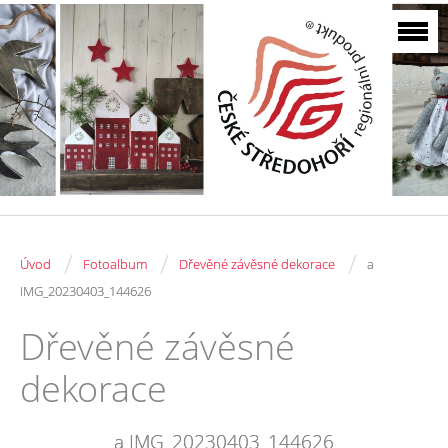
/
/
/
Úvod
Fotoalbum
Dřevěné závěsné dekorace
a
IMG_20230403_144626
Dřevěné závěsné
dekorace
a IMG_20230403_144626