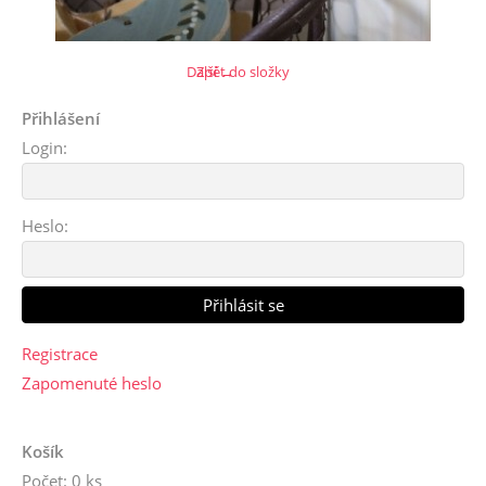
Další →
Zpět do složky
Přihlášení
Login:
Heslo:
Registrace
Zapomenuté heslo
Košík
Počet: 0 ks