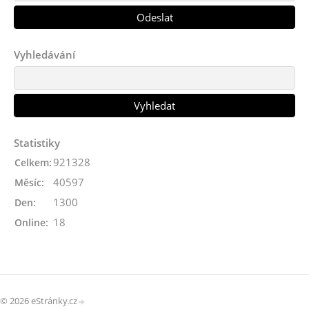
Vyhledávání
Statistiky
921328
Celkem:
40597
Měsíc:
1300
Den:
18
Online:
© 2026 eStránky.cz