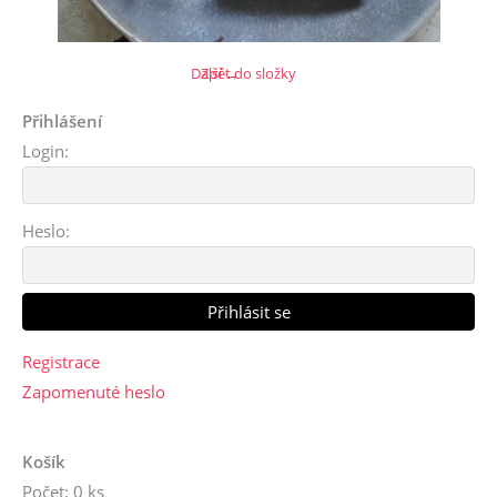
Další →
Zpět do složky
Přihlášení
Login:
Heslo:
Registrace
Zapomenuté heslo
Košík
Počet: 0 ks