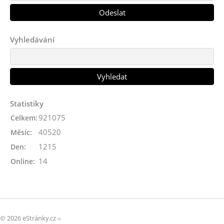
Vyhledávání
Statistiky
921075
Celkem:
40520
Měsíc:
1215
Den:
14
Online:
© 2026 eStránky.cz