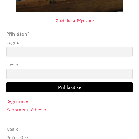
Zpět do složky
← Předchozí
Přihlášení
Login:
Heslo:
Registrace
Zapomenuté heslo
Košík
Počet: 0 ks