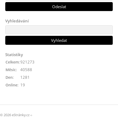
Vyhledávání
Statistiky
921273
Celkem:
40588
Měsíc:
1281
Den:
19
Online:
© 2026 eStránky.cz