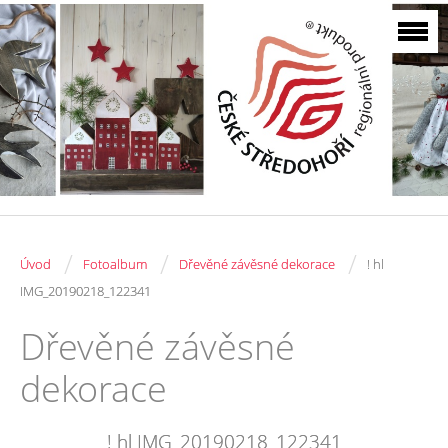
/
/
/
Úvod
Fotoalbum
Dřevěné závěsné dekorace
! hl
IMG_20190218_122341
Dřevěné závěsné
dekorace
! hl IMG_20190218_122341