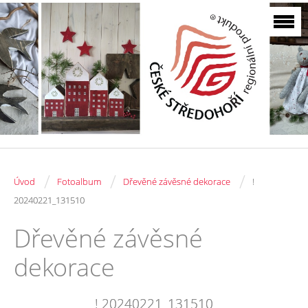
/
/
/
Úvod
Fotoalbum
Dřevěné závěsné dekorace
!
20240221_131510
Dřevěné závěsné
dekorace
! 20240221_131510