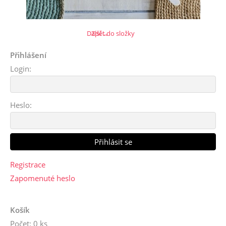
Další →
Zpět do složky
Přihlášení
Login:
Heslo:
Registrace
Zapomenuté heslo
Košík
Počet: 0 ks