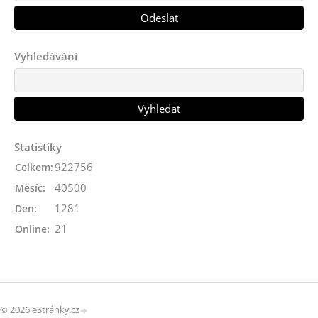
Vyhledávání
Statistiky
922756
Celkem:
40500
Měsíc:
1281
Den:
21
Online:
© 2026 eStránky.cz