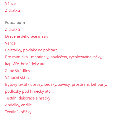
Věnce
Z drátků
Fotoalbum
Z drátků
Dřevěné dekorace masiv
Věnce
Polštářky, povlaky na polštáře
Pro miminka - mantinely, povlečení, rychlozavinovačky,
kapsáře, hrací deky atd...
Z mé šicí dílny
Vánoční skřítci
Bytový textil - ubrusy, sedáky, závěsy, prostírání, běhouny,
podložky pod hrnečky atd...,
Textilní dekorace a hračky
Andělky, andílci
Textilní kočičky