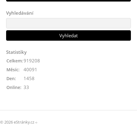
Vyhledávání
Statistiky
919208
Celkem:
40091
Měsíc:
1458
Den:
33
Online:
© 2026 eStránky.cz