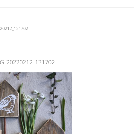
220212_131702
MG_20220212_131702