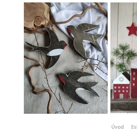
Úvod
Es