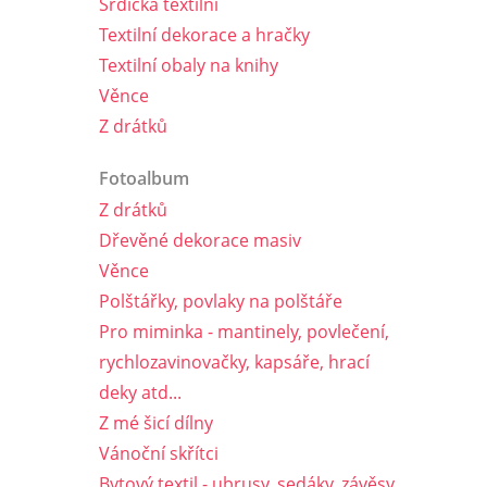
Srdíčka textilní
Textilní dekorace a hračky
Textilní obaly na knihy
Věnce
Z drátků
Fotoalbum
Z drátků
Dřevěné dekorace masiv
Věnce
Polštářky, povlaky na polštáře
Pro miminka - mantinely, povlečení,
rychlozavinovačky, kapsáře, hrací
deky atd...
Z mé šicí dílny
Vánoční skřítci
Bytový textil - ubrusy, sedáky, závěsy,