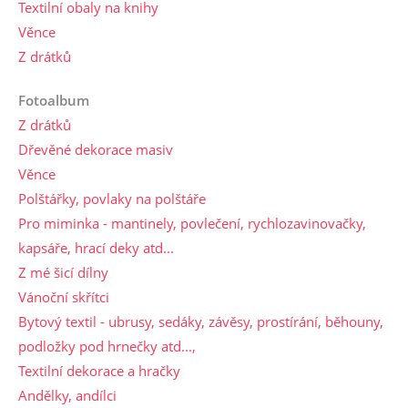
Textilní obaly na knihy
Věnce
Z drátků
Fotoalbum
Z drátků
Dřevěné dekorace masiv
Věnce
Polštářky, povlaky na polštáře
Pro miminka - mantinely, povlečení, rychlozavinovačky,
kapsáře, hrací deky atd...
Z mé šicí dílny
Vánoční skřítci
Bytový textil - ubrusy, sedáky, závěsy, prostírání, běhouny,
podložky pod hrnečky atd...,
Textilní dekorace a hračky
Andělky, andílci