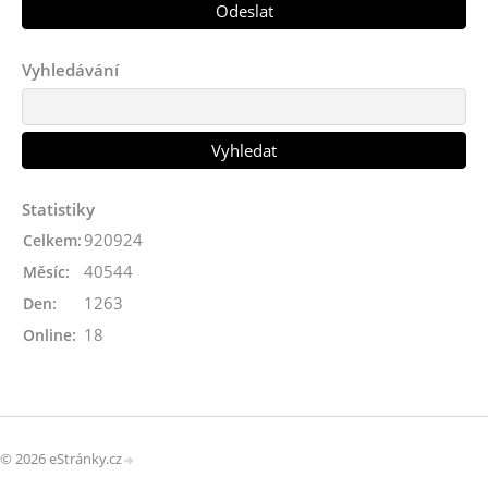
Vyhledávání
Statistiky
920924
Celkem:
40544
Měsíc:
1263
Den:
18
Online:
© 2026 eStránky.cz