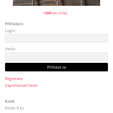
Další →
Zpět do složky
Přihlášení
Login:
Heslo:
Registrace
Zapomenuté heslo
Košík
Počet: 0 ks