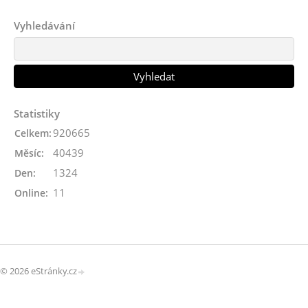
Vyhledávání
Statistiky
920665
Celkem:
40439
Měsíc:
1324
Den:
11
Online:
© 2026 eStránky.cz