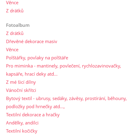
Věnce
Z drátků
Fotoalbum
Z drátků
Dřevěné dekorace masiv
Věnce
Polštářky, povlaky na polštáře
Pro miminka - mantinely, povlečení, rychlozavinovačky,
kapsáře, hrací deky atd...
Z mé šicí dílny
Vánoční skřítci
Bytový textil - ubrusy, sedáky, závěsy, prostírání, běhouny,
podložky pod hrnečky atd...,
Textilní dekorace a hračky
Andělky, andílci
Textilní kočičky