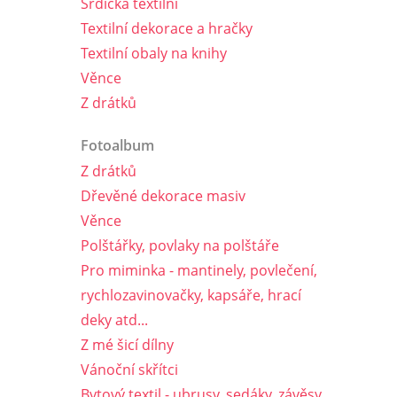
Srdíčka textilní
Textilní dekorace a hračky
Textilní obaly na knihy
Věnce
Z drátků
Fotoalbum
Z drátků
Dřevěné dekorace masiv
Věnce
Polštářky, povlaky na polštáře
Pro miminka - mantinely, povlečení,
rychlozavinovačky, kapsáře, hrací
deky atd...
Z mé šicí dílny
Vánoční skřítci
Bytový textil - ubrusy, sedáky, závěsy,