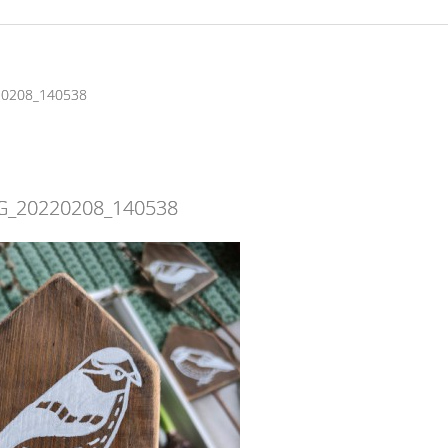
20208_140538
G_20220208_140538