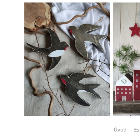
Úvod
Es