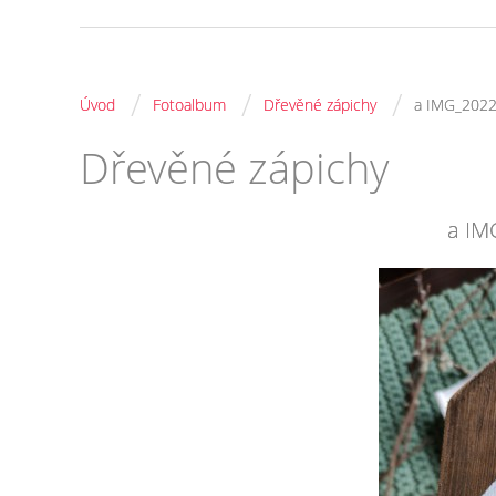
/
/
/
Úvod
Fotoalbum
Dřevěné zápichy
a IMG_202
Dřevěné zápichy
a IM