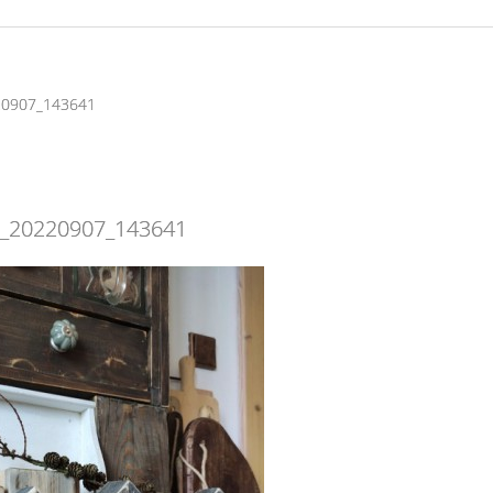
20907_143641
_20220907_143641