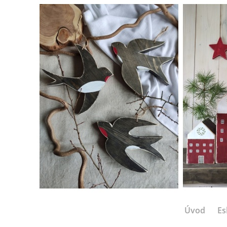
Úvod
Es