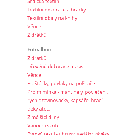
Srdíčka textilní
Textilní dekorace a hračky
Textilní obaly na knihy
Věnce
Z drátků
Fotoalbum
Z drátků
Dřevěné dekorace masiv
Věnce
Polštářky, povlaky na polštáře
Pro miminka - mantinely, povlečení,
rychlozavinovačky, kapsáře, hrací
deky atd...
Z mé šicí dílny
Vánoční skřítci
Bytový textil - ubrusy, sedáky, závěsy,