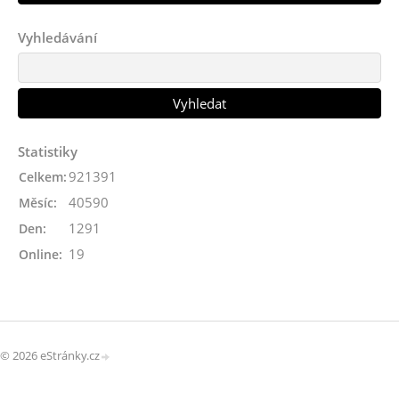
Vyhledávání
Statistiky
921391
Celkem:
40590
Měsíc:
1291
Den:
19
Online:
© 2026 eStránky.cz