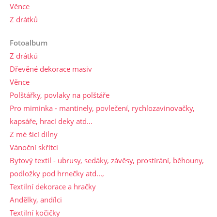
Věnce
Z drátků
Fotoalbum
Z drátků
Dřevěné dekorace masiv
Věnce
Polštářky, povlaky na polštáře
Pro miminka - mantinely, povlečení, rychlozavinovačky,
kapsáře, hrací deky atd...
Z mé šicí dílny
Vánoční skřítci
Bytový textil - ubrusy, sedáky, závěsy, prostírání, běhouny,
podložky pod hrnečky atd...,
Textilní dekorace a hračky
Andělky, andílci
Textilní kočičky