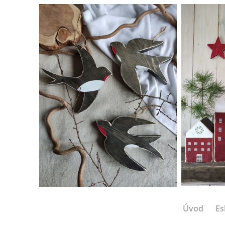
Úvod
Es