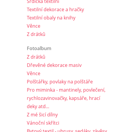
Srdíčka textilní
Textilní dekorace a hračky
Textilní obaly na knihy
Věnce
Z drátků
Fotoalbum
Z drátků
Dřevěné dekorace masiv
Věnce
Polštářky, povlaky na polštáře
Pro miminka - mantinely, povlečení,
rychlozavinovačky, kapsáře, hrací
deky atd...
Z mé šicí dílny
Vánoční skřítci
Bytový textil - ubrusy, sedáky, závěsy,