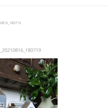
10816_180719
_20210816_180719