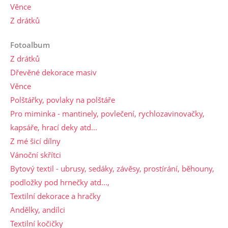
Věnce
Z drátků
Fotoalbum
Z drátků
Dřevěné dekorace masiv
Věnce
Polštářky, povlaky na polštáře
Pro miminka - mantinely, povlečení, rychlozavinovačky,
kapsáře, hrací deky atd...
Z mé šicí dílny
Vánoční skřítci
Bytový textil - ubrusy, sedáky, závěsy, prostírání, běhouny,
podložky pod hrnečky atd...,
Textilní dekorace a hračky
Andělky, andílci
Textilní kočičky