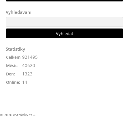
Vyhledávání
Statistiky
921495
Celkem:
40620
Měsíc:
1323
Den:
14
Online:
© 2026 eStránky.cz