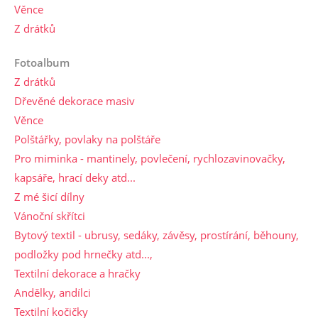
Věnce
Z drátků
Fotoalbum
Z drátků
Dřevěné dekorace masiv
Věnce
Polštářky, povlaky na polštáře
Pro miminka - mantinely, povlečení, rychlozavinovačky,
kapsáře, hrací deky atd...
Z mé šicí dílny
Vánoční skřítci
Bytový textil - ubrusy, sedáky, závěsy, prostírání, běhouny,
podložky pod hrnečky atd...,
Textilní dekorace a hračky
Andělky, andílci
Textilní kočičky