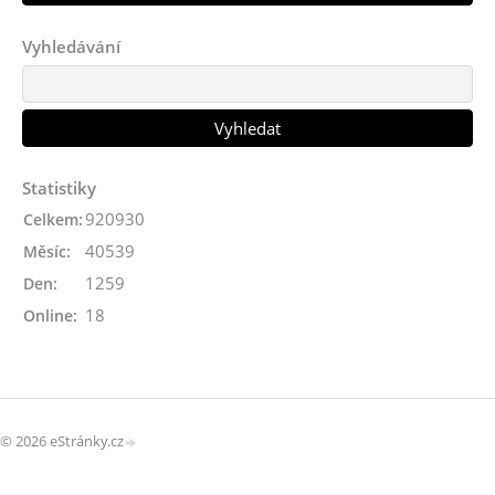
Vyhledávání
Statistiky
920930
Celkem:
40539
Měsíc:
1259
Den:
18
Online:
© 2026 eStránky.cz