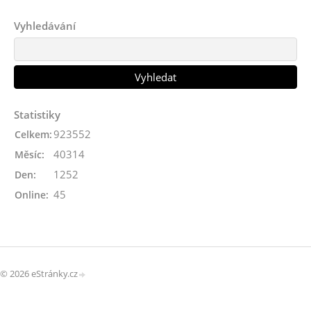
Vyhledávání
Statistiky
923552
Celkem:
40314
Měsíc:
1252
Den:
45
Online:
© 2026 eStránky.cz