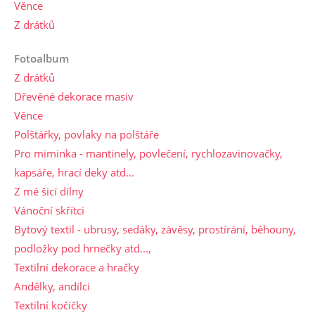
Věnce
Z drátků
Fotoalbum
Z drátků
Dřevěné dekorace masiv
Věnce
Polštářky, povlaky na polštáře
Pro miminka - mantinely, povlečení, rychlozavinovačky,
kapsáře, hrací deky atd...
Z mé šicí dílny
Vánoční skřítci
Bytový textil - ubrusy, sedáky, závěsy, prostírání, běhouny,
podložky pod hrnečky atd...,
Textilní dekorace a hračky
Andělky, andílci
Textilní kočičky