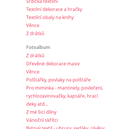
Srdíčka textilní
Textilní dekorace a hračky
Textilní obaly na knihy
Věnce
Z drátků
Fotoalbum
Z drátků
Dřevěné dekorace masiv
Věnce
Polštářky, povlaky na polštáře
Pro miminka - mantinely, povlečení,
rychlozavinovačky, kapsáře, hrací
deky atd...
Z mé šicí dílny
Vánoční skřítci
Bytový textil - ubrusy, sedáky, závěsy,