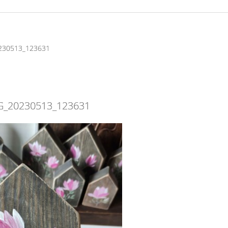
230513_123631
G_20230513_123631