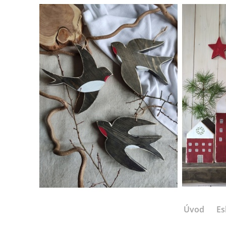
Úvod
Es