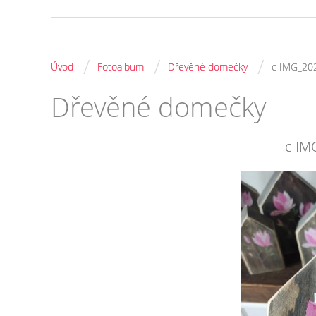
/
/
/
Úvod
Fotoalbum
Dřevěné domečky
c IMG_20
Dřevěné domečky
c IM