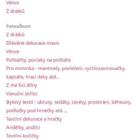
Věnce
Z drátků
Fotoalbum
Z drátků
Dřevěné dekorace masiv
Věnce
Polštářky, povlaky na polštáře
Pro miminka - mantinely, povlečení, rychlozavinovačky,
kapsáře, hrací deky atd...
Z mé šicí dílny
Vánoční skřítci
Bytový textil - ubrusy, sedáky, závěsy, prostírání, běhouny,
podložky pod hrnečky atd...,
Textilní dekorace a hračky
Andělky, andílci
Textilní kočičky