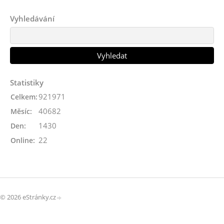
Vyhledávání
Statistiky
921971
Celkem:
40682
Měsíc:
1430
Den:
22
Online:
© 2026 eStránky.cz