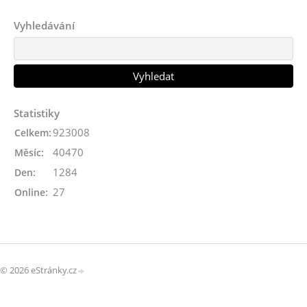
Vyhledávání
Statistiky
923008
Celkem:
40470
Měsíc:
1284
Den:
27
Online:
© 2026 eStránky.cz