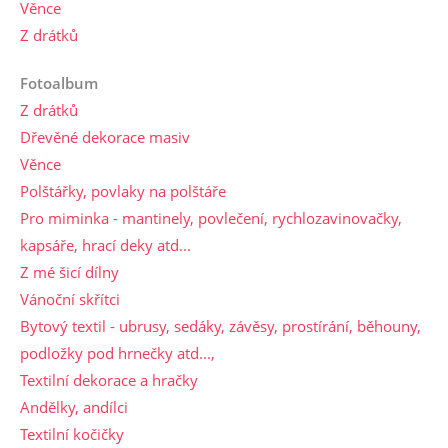
Věnce
Z drátků
Fotoalbum
Z drátků
Dřevěné dekorace masiv
Věnce
Polštářky, povlaky na polštáře
Pro miminka - mantinely, povlečení, rychlozavinovačky,
kapsáře, hrací deky atd...
Z mé šicí dílny
Vánoční skřítci
Bytový textil - ubrusy, sedáky, závěsy, prostírání, běhouny,
podložky pod hrnečky atd...,
Textilní dekorace a hračky
Andělky, andílci
Textilní kočičky