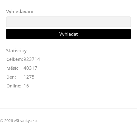
Vyhledávání
Statistiky
923714
Celkem:
40317
Měsíc:
1275
Den:
16
Online:
© 2026 eStránky.cz