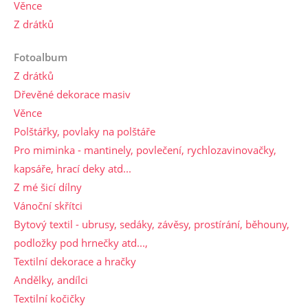
Věnce
Z drátků
Fotoalbum
Z drátků
Dřevěné dekorace masiv
Věnce
Polštářky, povlaky na polštáře
Pro miminka - mantinely, povlečení, rychlozavinovačky,
kapsáře, hrací deky atd...
Z mé šicí dílny
Vánoční skřítci
Bytový textil - ubrusy, sedáky, závěsy, prostírání, běhouny,
podložky pod hrnečky atd...,
Textilní dekorace a hračky
Andělky, andílci
Textilní kočičky