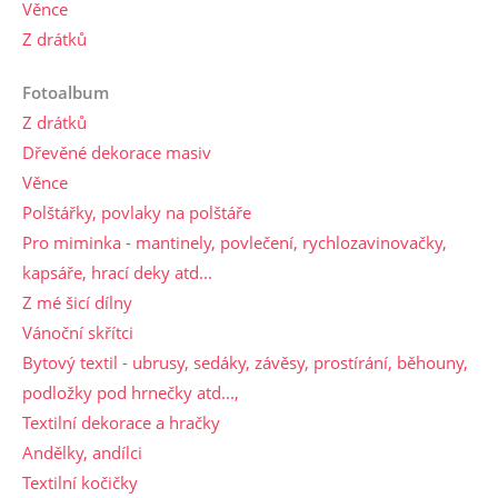
Věnce
Z drátků
Fotoalbum
Z drátků
Dřevěné dekorace masiv
Věnce
Polštářky, povlaky na polštáře
Pro miminka - mantinely, povlečení, rychlozavinovačky,
kapsáře, hrací deky atd...
Z mé šicí dílny
Vánoční skřítci
Bytový textil - ubrusy, sedáky, závěsy, prostírání, běhouny,
podložky pod hrnečky atd...,
Textilní dekorace a hračky
Andělky, andílci
Textilní kočičky