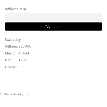
Vyhledávání
Statistiky
923066
Celkem:
40494
Měsíc:
1297
Den:
38
Online:
© 2026 eStránky.cz