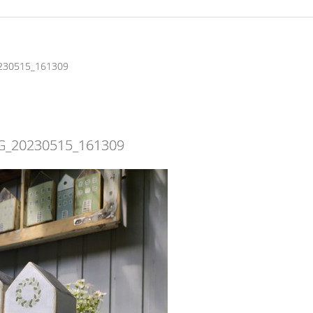
230515_161309
G_20230515_161309