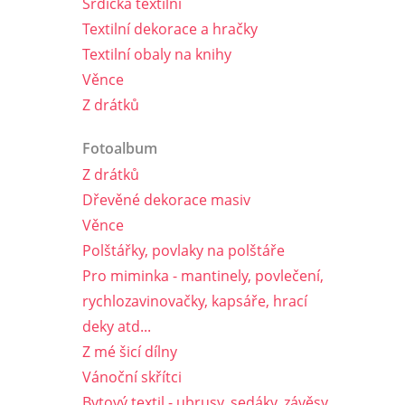
Srdíčka textilní
Textilní dekorace a hračky
Textilní obaly na knihy
Věnce
Z drátků
Fotoalbum
Z drátků
Dřevěné dekorace masiv
Věnce
Polštářky, povlaky na polštáře
Pro miminka - mantinely, povlečení,
rychlozavinovačky, kapsáře, hrací
deky atd...
Z mé šicí dílny
Vánoční skřítci
Bytový textil - ubrusy, sedáky, závěsy,