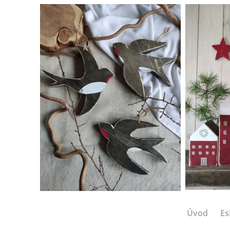
Úvod
Es