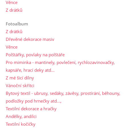
Věnce
Z drátků
Fotoalbum
Z drátků
Dřevěné dekorace masiv
Věnce
Polštářky, povlaky na polštáře
Pro miminka - mantinely, povlečení, rychlozavinovačky,
kapsáře, hrací deky atd...
Z mé šicí dílny
Vánoční skřítci
Bytový textil - ubrusy, sedáky, závěsy, prostírání, běhouny,
podložky pod hrnečky atd...,
Textilní dekorace a hračky
Andělky, andílci
Textilní kočičky