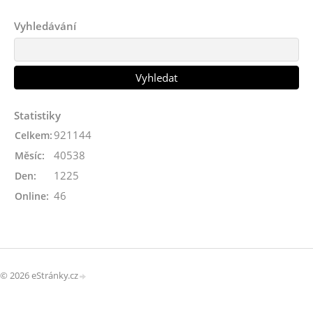
Vyhledávání
Statistiky
921144
Celkem:
40538
Měsíc:
1225
Den:
46
Online:
© 2026 eStránky.cz