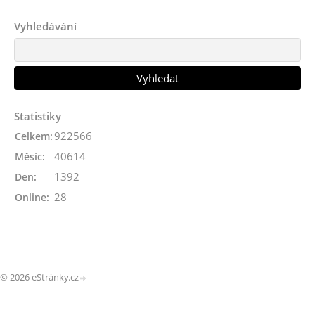
Vyhledávání
Statistiky
922566
Celkem:
40614
Měsíc:
1392
Den:
28
Online:
© 2026 eStránky.cz