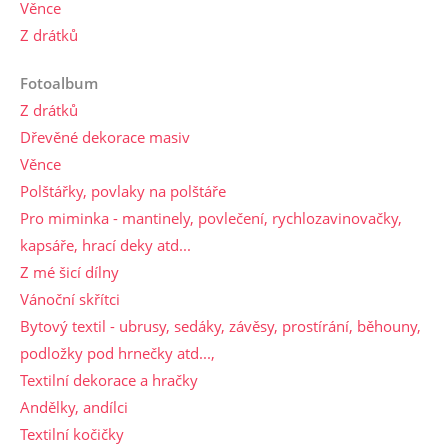
Věnce
Z drátků
Fotoalbum
Z drátků
Dřevěné dekorace masiv
Věnce
Polštářky, povlaky na polštáře
Pro miminka - mantinely, povlečení, rychlozavinovačky,
kapsáře, hrací deky atd...
Z mé šicí dílny
Vánoční skřítci
Bytový textil - ubrusy, sedáky, závěsy, prostírání, běhouny,
podložky pod hrnečky atd...,
Textilní dekorace a hračky
Andělky, andílci
Textilní kočičky