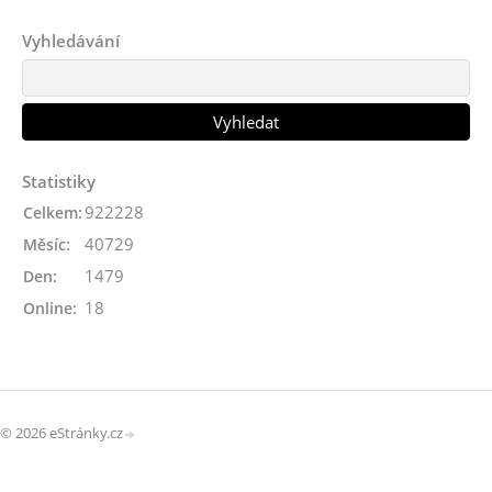
Vyhledávání
Statistiky
922228
Celkem:
40729
Měsíc:
1479
Den:
18
Online:
© 2026 eStránky.cz