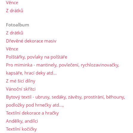
Věnce
Z drátků
Fotoalbum
Z drátků
Dřevěné dekorace masiv
Věnce
Polštářky, povlaky na polštáře
Pro miminka - mantinely, povlečení, rychlozavinovačky,
kapsáře, hrací deky atd...
Z mé šicí dílny
Vánoční skřítci
Bytový textil - ubrusy, sedáky, závěsy, prostírání, běhouny,
podložky pod hrnečky atd...,
Textilní dekorace a hračky
Andělky, andílci
Textilní kočičky