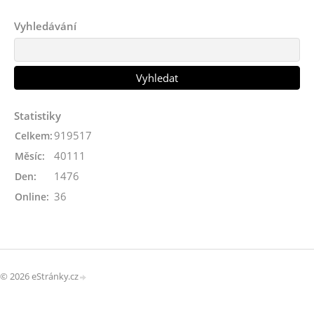
Vyhledávání
Statistiky
919517
Celkem:
40111
Měsíc:
1476
Den:
36
Online:
© 2026 eStránky.cz