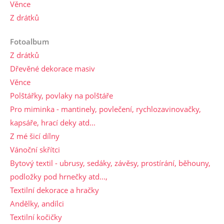
Věnce
Z drátků
Fotoalbum
Z drátků
Dřevěné dekorace masiv
Věnce
Polštářky, povlaky na polštáře
Pro miminka - mantinely, povlečení, rychlozavinovačky,
kapsáře, hrací deky atd...
Z mé šicí dílny
Vánoční skřítci
Bytový textil - ubrusy, sedáky, závěsy, prostírání, běhouny,
podložky pod hrnečky atd...,
Textilní dekorace a hračky
Andělky, andílci
Textilní kočičky