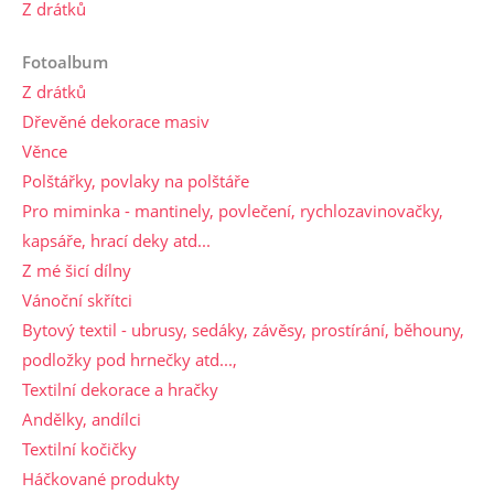
Z drátků
Fotoalbum
Z drátků
Dřevěné dekorace masiv
Věnce
Polštářky, povlaky na polštáře
Pro miminka - mantinely, povlečení, rychlozavinovačky,
kapsáře, hrací deky atd...
Z mé šicí dílny
Vánoční skřítci
Bytový textil - ubrusy, sedáky, závěsy, prostírání, běhouny,
podložky pod hrnečky atd...,
Textilní dekorace a hračky
Andělky, andílci
Textilní kočičky
Háčkované produkty