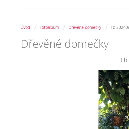
/
/
/
Úvod
Fotoalbum
Dřevěné domečky
! b 2024
Dřevěné domečky
! 