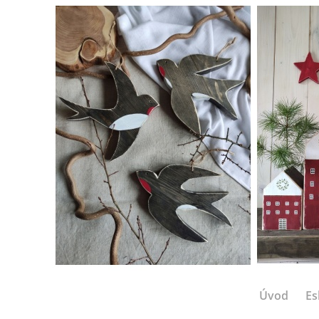
Úvod
Es