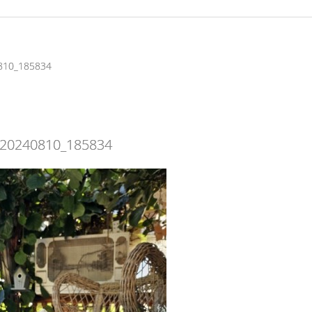
0810_185834
b 20240810_185834