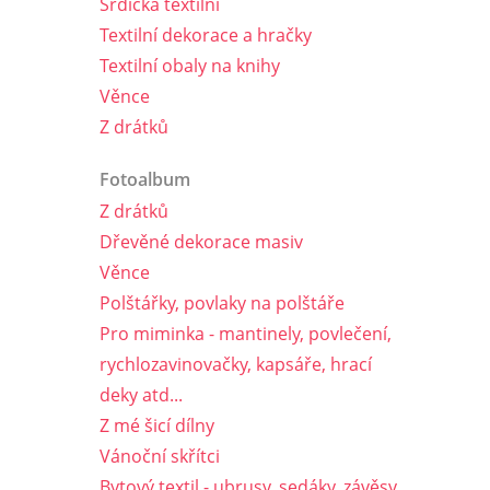
Srdíčka textilní
Textilní dekorace a hračky
Textilní obaly na knihy
Věnce
Z drátků
Fotoalbum
Z drátků
Dřevěné dekorace masiv
Věnce
Polštářky, povlaky na polštáře
Pro miminka - mantinely, povlečení,
rychlozavinovačky, kapsáře, hrací
deky atd...
Z mé šicí dílny
Vánoční skřítci
Bytový textil - ubrusy, sedáky, závěsy,