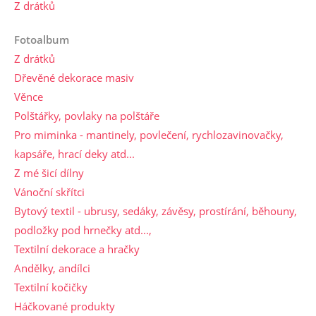
Z drátků
Fotoalbum
Z drátků
Dřevěné dekorace masiv
Věnce
Polštářky, povlaky na polštáře
Pro miminka - mantinely, povlečení, rychlozavinovačky,
kapsáře, hrací deky atd...
Z mé šicí dílny
Vánoční skřítci
Bytový textil - ubrusy, sedáky, závěsy, prostírání, běhouny,
podložky pod hrnečky atd...,
Textilní dekorace a hračky
Andělky, andílci
Textilní kočičky
Háčkované produkty