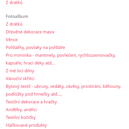
Z drátků
Fotoalbum
Z drátků
Dřevěné dekorace masiv
Věnce
Polštářky, povlaky na polštáře
Pro miminka - mantinely, povlečení, rychlozavinovačky,
kapsáře, hrací deky atd...
Z mé šicí dílny
Vánoční skřítci
Bytový textil - ubrusy, sedáky, závěsy, prostírání, běhouny,
podložky pod hrnečky atd...,
Textilní dekorace a hračky
Andělky, andílci
Textilní kočičky
Háčkované produkty