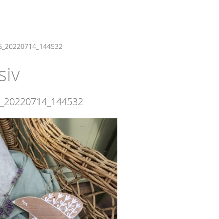
G_20220714_144532
siv
_20220714_144532