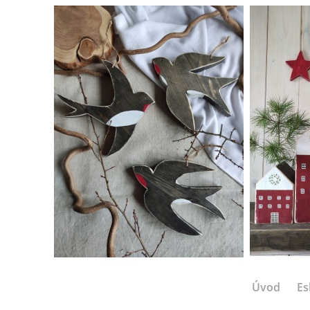
Úvod
Es