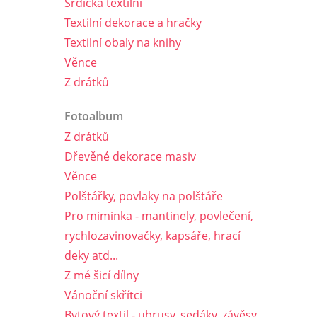
Srdíčka textilní
Textilní dekorace a hračky
Textilní obaly na knihy
Věnce
Z drátků
Fotoalbum
Z drátků
Dřevěné dekorace masiv
Věnce
Polštářky, povlaky na polštáře
Pro miminka - mantinely, povlečení,
rychlozavinovačky, kapsáře, hrací
deky atd...
Z mé šicí dílny
Vánoční skřítci
Bytový textil - ubrusy, sedáky, závěsy,