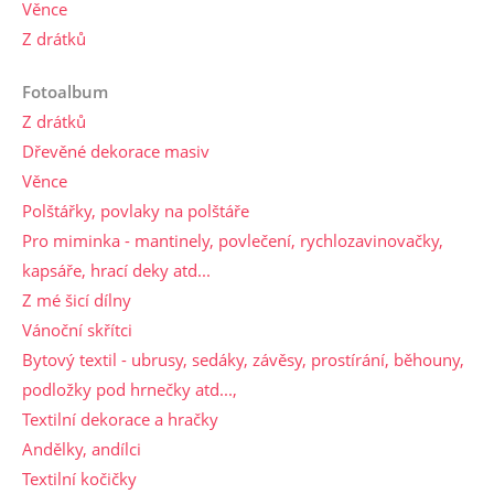
Věnce
Z drátků
Fotoalbum
Z drátků
Dřevěné dekorace masiv
Věnce
Polštářky, povlaky na polštáře
Pro miminka - mantinely, povlečení, rychlozavinovačky,
kapsáře, hrací deky atd...
Z mé šicí dílny
Vánoční skřítci
Bytový textil - ubrusy, sedáky, závěsy, prostírání, běhouny,
podložky pod hrnečky atd...,
Textilní dekorace a hračky
Andělky, andílci
Textilní kočičky