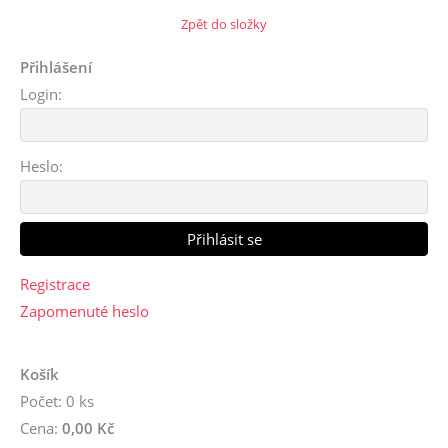
Zpět do složky
Přihlášení
Login:
Heslo:
Registrace
Zapomenuté heslo
Košík
Počet: 0 ks
Cena:
0,00 Kč