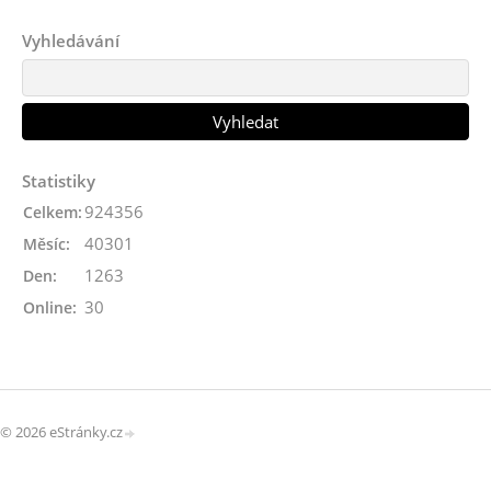
Vyhledávání
Statistiky
924356
Celkem:
40301
Měsíc:
1263
Den:
30
Online:
© 2026 eStránky.cz