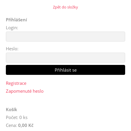
Zpět do složky
Přihlášení
Login:
Heslo:
Registrace
Zapomenuté heslo
Košík
Počet: 0 ks
Cena:
0,00 Kč