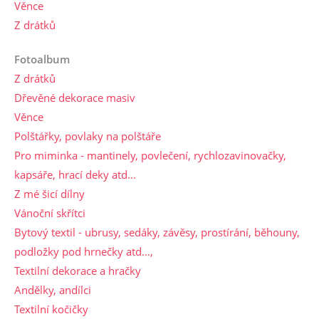
Věnce
Z drátků
Fotoalbum
Z drátků
Dřevěné dekorace masiv
Věnce
Polštářky, povlaky na polštáře
Pro miminka - mantinely, povlečení, rychlozavinovačky,
kapsáře, hrací deky atd...
Z mé šicí dílny
Vánoční skřítci
Bytový textil - ubrusy, sedáky, závěsy, prostírání, běhouny,
podložky pod hrnečky atd...,
Textilní dekorace a hračky
Andělky, andílci
Textilní kočičky