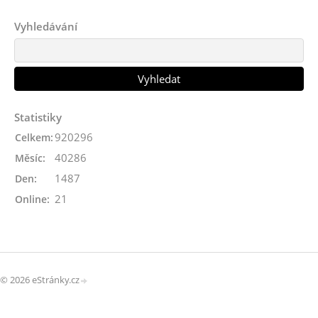
Vyhledávání
Statistiky
920296
Celkem:
40286
Měsíc:
1487
Den:
21
Online:
© 2026 eStránky.cz