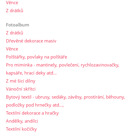
Věnce
Z drátků
Fotoalbum
Z drátků
Dřevěné dekorace masiv
Věnce
Polštářky, povlaky na polštáře
Pro miminka - mantinely, povlečení, rychlozavinovačky,
kapsáře, hrací deky atd...
Z mé šicí dílny
Vánoční skřítci
Bytový textil - ubrusy, sedáky, závěsy, prostírání, běhouny,
podložky pod hrnečky atd...,
Textilní dekorace a hračky
Andělky, andílci
Textilní kočičky