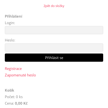
Zpět do složky
Přihlášení
Login:
Heslo:
Registrace
Zapomenuté heslo
Košík
Počet: 0 ks
Cena:
0,00 Kč