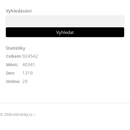
Vyhledávání
Statistiky
924542
Celkem:
40341
Měsíc:
1319
Den:
29
Online:
© 2026 eStránky.cz