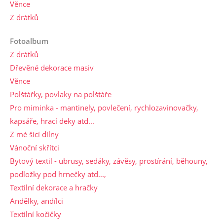
Věnce
Z drátků
Fotoalbum
Z drátků
Dřevěné dekorace masiv
Věnce
Polštářky, povlaky na polštáře
Pro miminka - mantinely, povlečení, rychlozavinovačky,
kapsáře, hrací deky atd...
Z mé šicí dílny
Vánoční skřítci
Bytový textil - ubrusy, sedáky, závěsy, prostírání, běhouny,
podložky pod hrnečky atd...,
Textilní dekorace a hračky
Andělky, andílci
Textilní kočičky