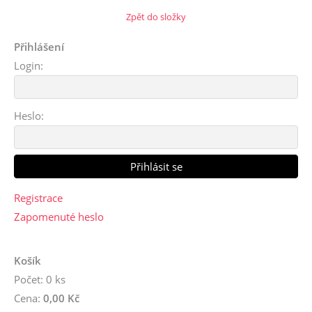
Zpět do složky
Přihlášení
Login:
Heslo:
Registrace
Zapomenuté heslo
Košík
Počet: 0 ks
Cena:
0,00 Kč