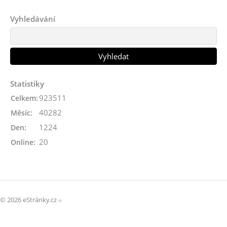
Vyhledávání
Statistiky
923511
Celkem:
40282
Měsíc:
1224
Den:
20
Online:
© 2026 eStránky.cz