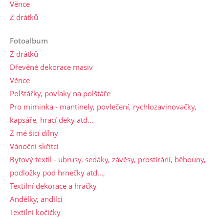
Věnce
Z drátků
Fotoalbum
Z drátků
Dřevěné dekorace masiv
Věnce
Polštářky, povlaky na polštáře
Pro miminka - mantinely, povlečení, rychlozavinovačky,
kapsáře, hrací deky atd...
Z mé šicí dílny
Vánoční skřítci
Bytový textil - ubrusy, sedáky, závěsy, prostírání, běhouny,
podložky pod hrnečky atd...,
Textilní dekorace a hračky
Andělky, andílci
Textilní kočičky