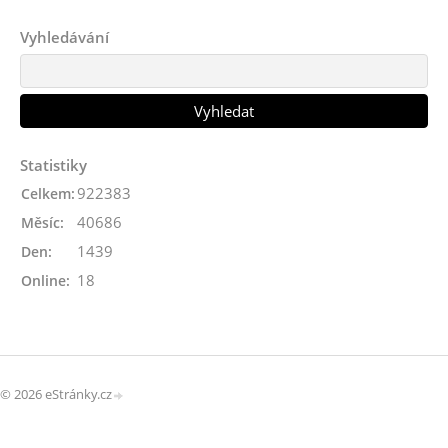
Vyhledávání
Statistiky
922383
Celkem:
40686
Měsíc:
1439
Den:
18
Online:
© 2026 eStránky.cz