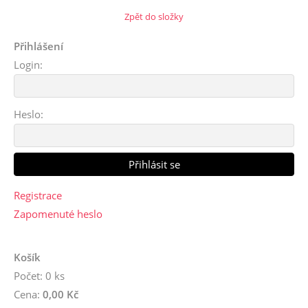
Zpět do složky
Přihlášení
Login:
Heslo:
Registrace
Zapomenuté heslo
Košík
Počet: 0 ks
Cena:
0,00 Kč